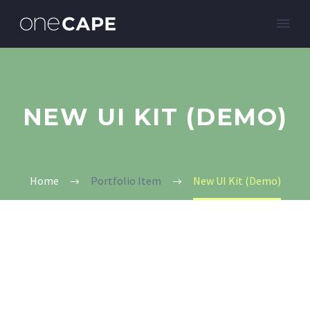
NEW UI KIT (DEMO)
Home
Portfolio Item
New UI Kit (Demo)